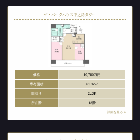
ザ・パークハウス中之島タワー
価格
10,780万円
専有面積
61.32㎡
間取り
2LDK
所在階
18階
詳細を見る