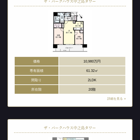
ザ・パークハウス中之島タワー
価格
10,980万円
専有面積
61.32㎡
間取り
2LDK
所在階
20階
詳細を見る
ザ・パークハウス中之島タワー