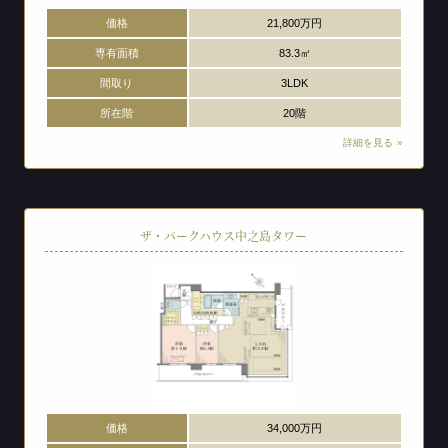
価格
21,800万円
専有面積
83.3㎡
間取り
3LDK
所在階
20階
詳細を見る
ザ・パークハウス中之島タワー
価格
34,000万円