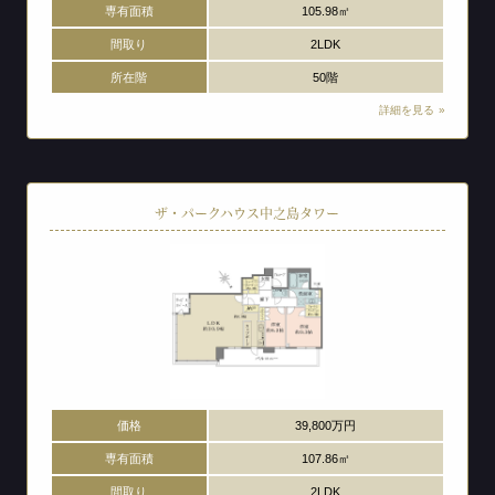
専有面積
105.98㎡
間取り
2LDK
所在階
50階
詳細を見る
ザ・パークハウス中之島タワー
価格
39,800万円
専有面積
107.86㎡
間取り
2LDK