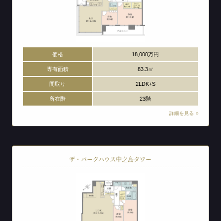
価格
18,000万円
専有面積
83.3㎡
間取り
2LDK+S
所在階
23階
詳細を見る
ザ・パークハウス中之島タワー