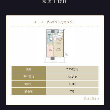
売出中物件
ザ・パークハウス中之島タワー
価格
7,230万円
専有面積
43.14㎡
間取り
1LDK
所在階
7階
詳細を見る