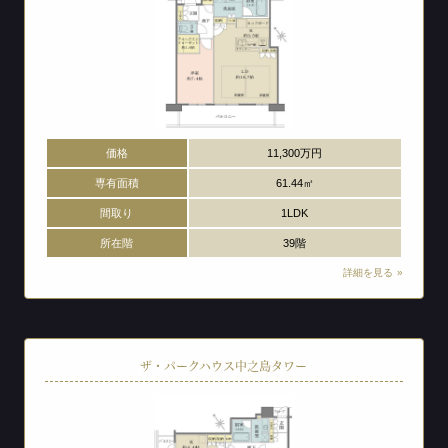
価格
11,300万円
専有面積
61.44㎡
間取り
1LDK
所在階
39階
詳細を見る
ザ・パークハウス中之島タワー